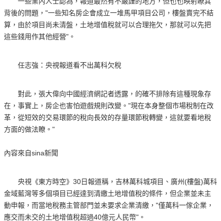
一些業內人士認為，報道最然有不嚴謹的地方，但也也映射瞭其
背後的問題，"一些知名房企會成立一堆馬甲項目公司，樓盤賣完不結
算，由於項目尚未清盤，土地增值稅就可以合理拖欠，那就可以先把
這些錢用作其他經營"。
任志強：央視報道看不出萬科欠稅
對此，張大偉向中國經濟網記者透露，的確不排除有這種現象存
在，事實上，房企也害怕遊戲規則改變。"現在本身整個市場稅制在改
革，從短效的交易環節的稅向長效的存量環節稅轉變，這就要看地稅
方面的做法瞭。"
內容來自sina新聞
央視《東方時空》30日報道稱，吉林萬科城項目、廣州(樓盤)萬科
金域藍灣等多個項目已經達到清繳土地增值稅的條件，但企業並未主
動申報，而當地稅務主管部門並未要求企業清繳，"僅萬科一傢企業，
應交而未交的土地增值稅超過40億元人民幣"。