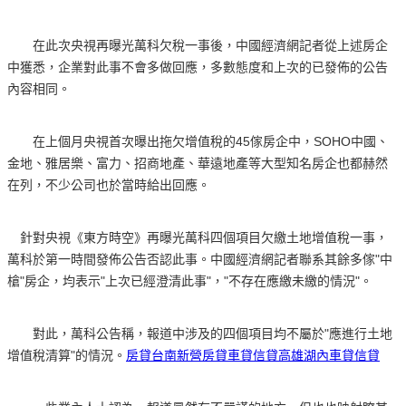
在此次央視再曝光萬科欠稅一事後，中國經濟網記者從上述房企
中獲悉，企業對此事不會多做回應，多數態度和上次的已發佈的公告
內容相同。
在上個月央視首次曝出拖欠增值稅的45傢房企中，SOHO中國、
金地、雅居樂、富力、招商地產、華遠地產等大型知名房企也都赫然
在列，不少公司也於當時給出回應。
針對央視《東方時空》再曝光萬科四個項目欠繳土地增值稅一事，
萬科於第一時間發佈公告否認此事。中國經濟網記者聯系其餘多傢"中
槍"房企，均表示"上次已經澄清此事"，"不存在應繳未繳的情況"。
對此，萬科公告稱，報道中涉及的四個項目均不屬於"應進行土地
增值稅清算"的情況。
房貸台南新營房貸車貸信貸高雄湖內車貸信貸