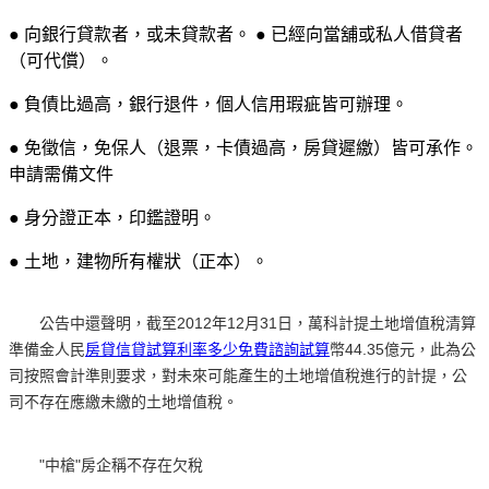
● 向銀行貸款者，或未貸款者。 ● 已經向當舖或私人借貸者
（可代償）。
● 負債比過高，銀行退件，個人信用瑕疵皆可辦理。
● 免徵信，免保人（退票，卡債過高，房貸遲繳）皆可承作。
申請需備文件
● 身分證正本，印鑑證明。
● 土地，建物所有權狀（正本）。
公告中還聲明，截至2012年12月31日，萬科計提土地增值稅清算
準備金人民
房貸信貸試算利率多少免費諮詢試算
幣44.35億元，此為公
司按照會計準則要求，對未來可能產生的土地增值稅進行的計提，公
司不存在應繳未繳的土地增值稅。
"中槍"房企稱不存在欠稅