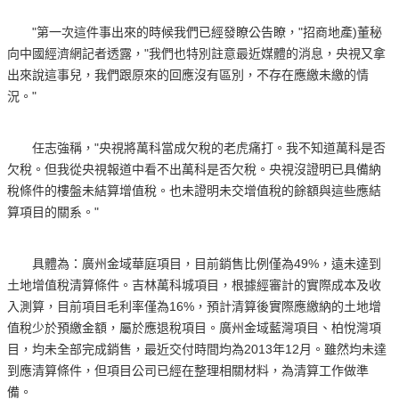
"第一次這件事出來的時候我們已經發瞭公告瞭，"招商地產)董秘
向中國經濟網記者透露，"我們也特別註意最近媒體的消息，央視又拿
出來說這事兒，我們跟原來的回應沒有區別，不存在應繳未繳的情
況。"
任志強稱，"央視將萬科當成欠稅的老虎痛打。我不知道萬科是否
欠稅。但我從央視報道中看不出萬科是否欠稅。央視沒證明已具備納
稅條件的樓盤未結算增值稅。也未證明未交增值稅的餘額與這些應結
算項目的關系。"
具體為：廣州金域華庭項目，目前銷售比例僅為49%，遠未達到
土地增值稅清算條件。吉林萬科城項目，根據經審計的實際成本及收
入測算，目前項目毛利率僅為16%，預計清算後實際應繳納的土地增
值稅少於預繳金額，屬於應退稅項目。廣州金域藍灣項目、柏悅灣項
目，均未全部完成銷售，最近交付時間均為2013年12月。雖然均未達
到應清算條件，但項目公司已經在整理相關材料，為清算工作做準
備。